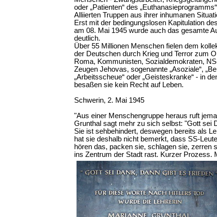
oder „Patienten“ des „Euthanasieprogramms“
Alliierten Truppen aus ihrer inhumanen Situati
Erst mit der bedingungslosen Kapitulation d
am 08. Mai 1945 wurde auch das gesamte A
deutlich.
Über 55 Millionen Menschen fielen dem koll
der Deutschen durch Krieg und Terror zum Op
Roma, Kommunisten, Sozialdemokraten, NS
Zeugen Jehovas, sogenannte „Asoziale“, „Be
„Arbeitsscheue“ oder „Geisteskranke“ - in de
besaßen sie kein Recht auf Leben.
Schwerin, 2. Mai 1945
"Aus einer Menschengruppe heraus ruft jemand:
Grunthal sagt mehr zu sich selbst: "Gott sei 
Sie ist sehbehindert, deswegen bereits als Leh
hat sie deshalb nicht bemerkt, dass SS-Leute 
hören das, packen sie, schlagen sie, zerren si
ins Zentrum der Stadt rast. Kurzer Prozess.