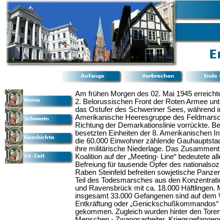
Am frühen Morgen des 02. Mai 1945 erreicht
2. Belorussischen Front der Roten Armee un
das Ostufer des Schweriner Sees, während i
Amerikanische Heeresgruppe des Feldmarsc
Richtung der Demarkationslinie vorrückte. Be
besetzten Einheiten der 8. Amerikanischen In
die 60.000 Einwohner zählende Gauhauptstad
ihre militärische Niederlage. Das Zusamment
Koalition auf der „Meeting- Line“ bedeutete a
Befreiung für tausende Opfer des nationalsoz
Raben Steinfeld befreiten sowjetische Panze
Teil des Todesmarsches aus den Konzentrat
und Ravensbrück mit ca. 18.000 Häftlingen. 
insgesamt 33.000 Gefangenen sind auf dem
Entkräftung oder „Genickschußkommandos“ 
gekommen. Zugleich wurden hinter den Toren
Menschen - Zwangsarbeiter, Kriegsgefangen