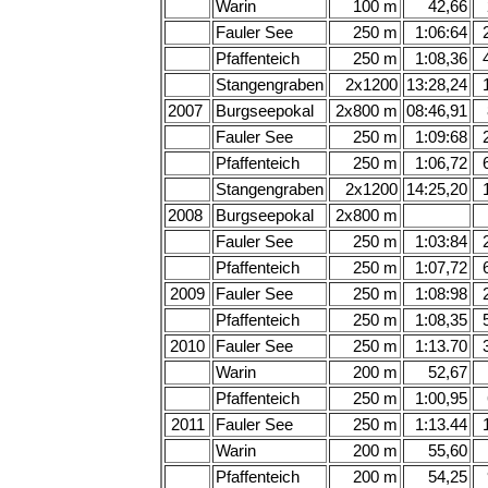
Warin
100 m
42,66
Fauler See
250 m
1:06:64
Pfaffenteich
250 m
1:08,36
Stangengraben
2x1200
13:28,24
2007
Burgseepokal
2x800 m
08:46,91
Fauler See
250 m
1:09:68
Pfaffenteich
250 m
1:06,72
Stangengraben
2x1200
14:25,20
2008
Burgseepokal
2x800 m
Fauler See
250 m
1:03:84
Pfaffenteich
250 m
1:07,72
2009
Fauler See
250 m
1:08:98
Pfaffenteich
250 m
1:08,35
2010
Fauler See
250 m
1:13.70
Warin
200 m
52,67
Pfaffenteich
250 m
1:00,95
2011
Fauler See
250 m
1:13.44
Warin
200 m
55,60
Pfaffenteich
200 m
54,25