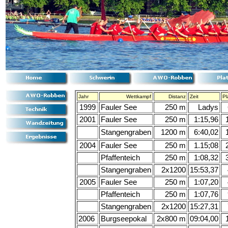
Jahr
Wettkampf
Distanz
Zeit
Pl
1999
Fauler See
250 m
Ladys
2001
Fauler See
250 m
1:15,96
Stangengraben
1200 m
6:40,02
2004
Fauler See
250 m
1.15;08
Pfaffenteich
250 m
1:08,32
Stangengraben
2x1200
15:53,37
2005
Fauler See
250 m
1:07,20
Pfaffenteich
250 m
1:07,76
Stangengraben
2x1200
15:27,31
2006
Burgseepokal
2x800 m
09:04,00